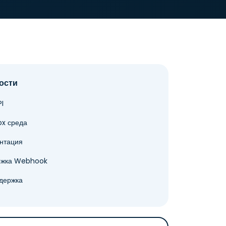
ости
I
x среда
нтация
ржка Webhook
держка