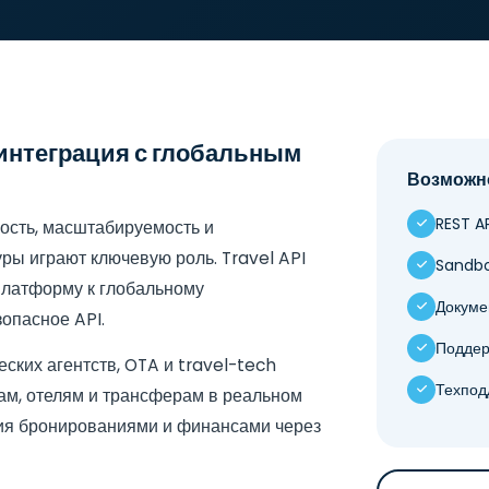
 интеграция с глобальным
Возможн
REST AP
ость, масштабируемость и
ры играют ключевую роль. Travel API
Sandbo
платформу к глобальному
Докуме
опасное API.
Подде
ских агентств, OTA и travel-tech
Техпод
там, отелям и трансферам в реальном
ия бронированиями и финансами через