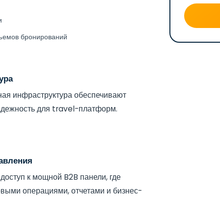
и
ъемов бронирований
ура
ная инфраструктура обеспечивают
адежность для travel-платформ.
авления
доступ к мощной B2B панели, где
выми операциями, отчетами и бизнес-