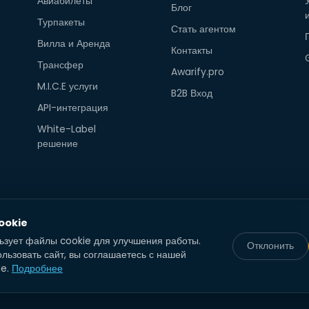
Авиабилеты
Блог
Турпакеты
Стать агентом
Вилла и Аренда
Контакты
Трансфер
Awarify.pro
M.I.C.E услуги
B2B Вход
API-интеграция
White-Label
решение
ookie
льзует файлы cookie для улучшения работы.
Отклонить
льзовать сайт, вы соглашаетесь с нашей
ie.
Подробнее