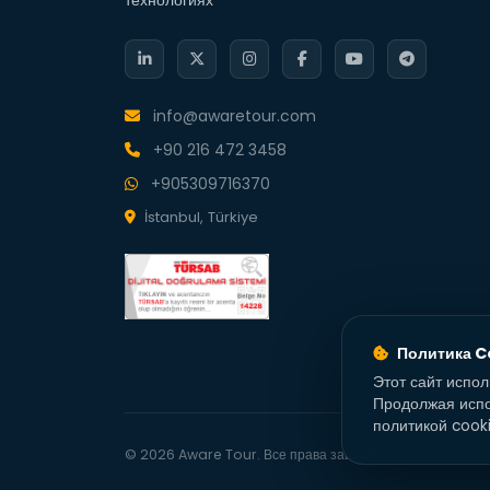
info@awaretour.com
+90 216 472 3458
+905309716370
İstanbul, Türkiye
Политика C
Этот сайт испо
Продолжая испо
политикой cook
© 2026 Aware Tour. Все права защищены.