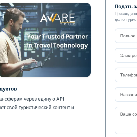
Подать з
Присоединя
долю турис
дуктов
рансферам через единую API
т свой туристический контент и