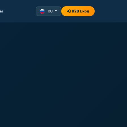
ты
RU
B2B Вход