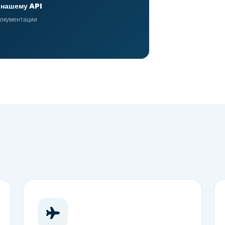
 нашему API
документации